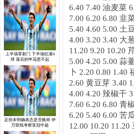
6.407.40油麦菜6
7.006.206.80韭
5.404.605.00土
4.003.203.40大
11.209.2010.2
上半场零射门下半场狂灌4
5.004.205.00蒜
球落后的申花惹不起
卜2.200.801.40
2.60黄豆芽3.401.
4.004.20辣椒干3
7.606.206.80青
6.205.406.00苦
足协未明确表态是否换帅伊
12.0010.2011.
万双线考察亚冠中超