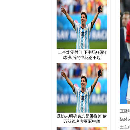
上半场零射门下半场狂灌4
球落后的申花惹不起
直播
足协未明确表态是否换帅伊
媒体
万双线考察亚冠中超
土主