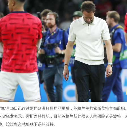
吧07月16日讯连续两届欧洲杯屈居亚军后，英格兰主帅索斯盖特宣布辞职
人贺晓龙表示：索斯盖特辞职，目前英格兰新帅候选人的领跑者是波特，
帅、没过多久就狼狈下课的波特。