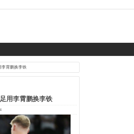
用李霄鹏换李铁
国足用李霄鹏换李铁
4