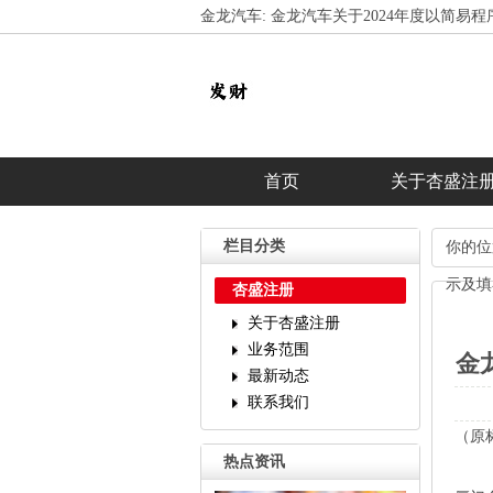
金龙汽车:金龙汽车关于2024年度以简
首页
关于杏盛注
栏目分类
你的位
示及填
杏盛注册
关于杏盛注册
业务范围
金
最新动态
联系我们
（原
热点资讯