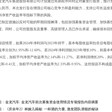
金龙汽车集团股份有限公司计划通过简易程序向特定对象发行股票，预计发行4,7
人民币。本次发行旨在增强公司核心竞争力和盈利能力，支持公司长远发
和净资产收益率等指标下降的风险。
已制定措施以应对可能的即期回报摊薄，包括加强募集资金管理、加快募
度。同时，公司控股股东及董事、高级管理人员已作出承诺，确保填补回
假设情景，如果2024年净利润与2023年持平，基本每股收益和扣非后每股收益
率分别为1.95%和-12.60%。若2024年净利润较2023年增长10%，则
0.46元，加权平均净资产收益率为2.14%和-11.27%。若净利润增长20
0元和-0.41元，加权平均净资产收益率为2.33%和-9.95%。这些假设
篇：
金龙汽车:金龙汽车前次募集资金使用情况专项报告内容摘要
篇：
《庆余年2》林婉儿揭秘:一杯酒的力量,激发团队潜能的秘诀