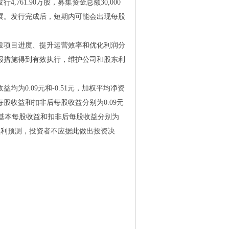
61.90万股，募集资金总额30,000
展。发行完成后，短期内可能会出现每股
投项目进度、提升运营效率和优化利润分
报措施得到有效执行，维护公司和股东利
均为0.09元和-0.51元，加权平均净资
基本每股收益和扣非后每股收益分别为0.09元
%，则基本每股收益和扣非后每股收益分别为
不构成盈利预测，投资者不应据此做出投资决