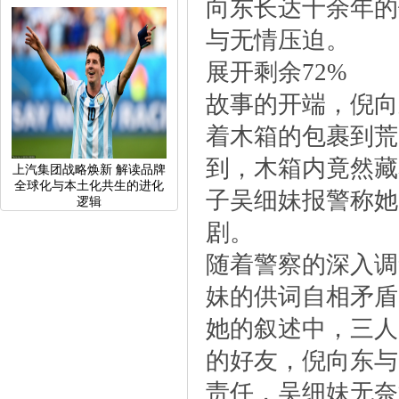
向东长达十余年的
与无情压迫。
展开剩余72%
故事的开端，倪向
着木箱的包裹到荒
到，木箱内竟然藏
上汽集团战略焕新解读品牌
全球化与本土化共生的进化
子吴细妹报警称她
逻辑
剧。
随着警察的深入调
妹的供词自相矛盾
她的叙述中，三人
的好友，倪向东与
责任，吴细妹无奈