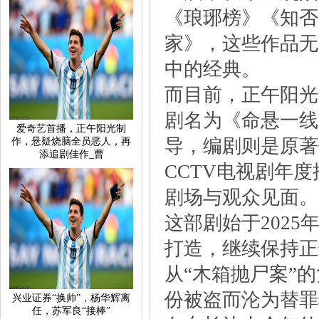
《琅琊榜》《知否
家》，这些作品无
中的经典。
而目前，正午阳光
剧名为《命悬一线
爱奇艺首播，正午阳光制
导，编剧则是原著
作，悬疑烧脑全员恶人，再
添追剧佳作_曹
CCTV电视剧年
剧场与观众见面。
这部剧始于202
打造，继续保持正
从“木箱抛尸案”
份被盗而沦为替罪
兴业证券“换帅”，杨华辉离
任，苏军良“接棒”